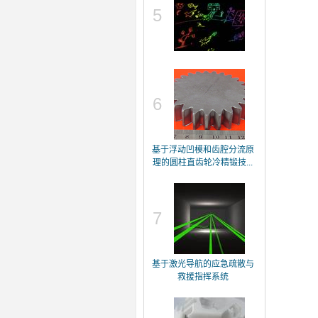
5
6
基于浮动凹模和齿腔分流原
理的圆柱直齿轮冷精锻技...
7
基于激光导航的应急疏散与
救援指挥系统