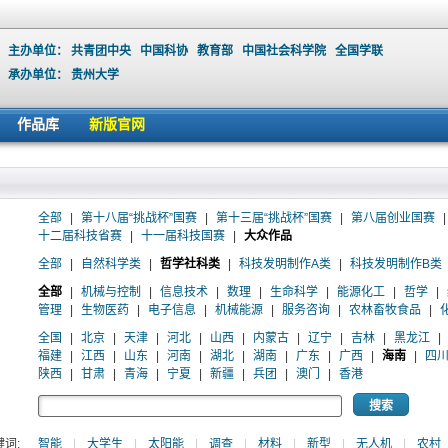
主办单位：
共青团中央
中国科协
教育部
中国社会科学院
全国学联
承办单位：
贵州大学
作品库
新版官网
全部
|
第十八届“挑战杯”国赛
|
第十三届“挑战杯”国赛
|
第八届创业国赛
|
十二届科技省赛
|
十一届科技国赛
|
大众作品
全部
|
自然科学类
|
哲学社科类
|
科技发明制作A类
|
科技发明制作B类
全部
|
机械与控制
|
信息技术
|
数理
|
生命科学
|
能源化工
|
哲学
|
管理
|
生物医药
|
电子信息
|
机械能源
|
服务咨询
|
农林畜牧食品
|
全国
|
北京
|
天津
|
河北
|
山西
|
内蒙古
|
辽宁
|
吉林
|
黑龙江
|
福建
|
江西
|
山东
|
河南
|
湖北
|
湖南
|
广东
|
广西
|
海南
|
四
陕西
|
甘肃
|
青海
|
宁夏
|
新疆
|
兵团
|
澳门
|
香港
词:
智能
|
大学生
|
太阳能
|
调查
|
材料
|
新型
|
无人机
|
农村