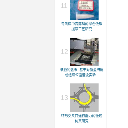
11
青风藤中青藤碱的绿色低碳
提取工艺研究
12
细胞的温床--基于对新型细胞
或组织恒温灌流实验...
13
环形交叉口通行能力的微观
仿真研究