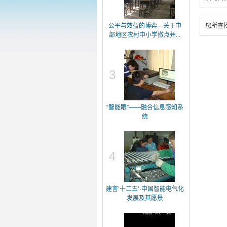
公平与效益的博弈—关于中
您所查
部地区农村中小学撤点并...
3
“智能眼”——融合信息感知系
统
4
建言‘十二五’·中国智能电气化
发展及其愿景