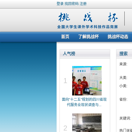
登录
找回密码
注册
首页
了解挑战杯
挑战杯动态
人气榜
搜索
来源:
大类:
1
小类:
面向“十二五”规划的四川省现
省份:
代服务业现状调查与...
关键词:
2
热门关键