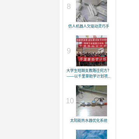
8
仿人机器人欠驱动灵巧手
9
大学生短期支教路往何方？
——以千里草助学计划项...
10
太阳能热水器优化系统