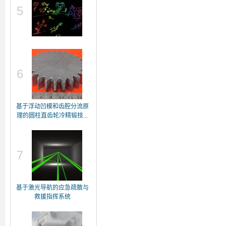
5
6
基于浮动凹模和齿腔分流原
理的圆柱直齿轮冷精锻技...
7
基于激光导航的应急疏散与
救援指挥系统