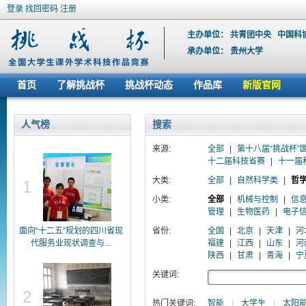
登录
找回密码
注册
主办单位：
共青团中央
中国科
承办单位：
贵州大学
首页
了解挑战杯
挑战杯动态
作品库
新版官网
人气榜
搜索
来源:
全部
|
第十八届“挑战杯”
十二届科技省赛
|
十一届
大类:
全部
|
自然科学类
|
哲
1
小类:
全部
|
机械与控制
|
信
管理
|
生物医药
|
电子
面向“十二五”规划的四川省现
省份:
全国
|
北京
|
天津
|
河
代服务业现状调查与...
福建
|
江西
|
山东
|
河
陕西
|
甘肃
|
青海
|
宁
关键词:
2
热门关键词:
智能
|
大学生
|
太阳