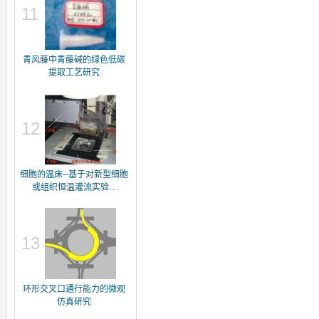
11
青风藤中青藤碱的绿色低碳
提取工艺研究
12
细胞的温床--基于对新型细胞
或组织恒温灌流实验...
13
环形交叉口通行能力的微观
仿真研究