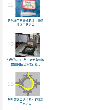
11
青风藤中青藤碱的绿色低碳
提取工艺研究
12
细胞的温床--基于对新型细胞
或组织恒温灌流实验...
13
环形交叉口通行能力的微观
仿真研究