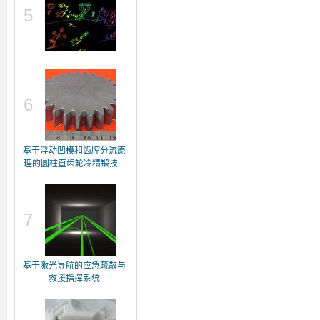
5
6
基于浮动凹模和齿腔分流原
理的圆柱直齿轮冷精锻技...
7
基于激光导航的应急疏散与
救援指挥系统