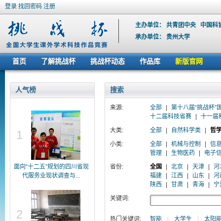
登录
找回密码
注册
主办单位：
共青团中央
中国科
承办单位：
贵州大学
首页
了解挑战杯
挑战杯动态
作品库
新版官网
人气榜
搜索
来源:
全部
|
第十八届“挑战杯”
十二届科技省赛
|
十一届
大类:
全部
|
自然科学类
|
哲
1
小类:
全部
|
机械与控制
|
信
管理
|
生物医药
|
电子
面向“十二五”规划的四川省现
省份:
全国
|
北京
|
天津
|
河
代服务业现状调查与...
福建
|
江西
|
山东
|
河
陕西
|
甘肃
|
青海
|
宁
关键词:
2
热门关键词:
智能
|
大学生
|
太阳