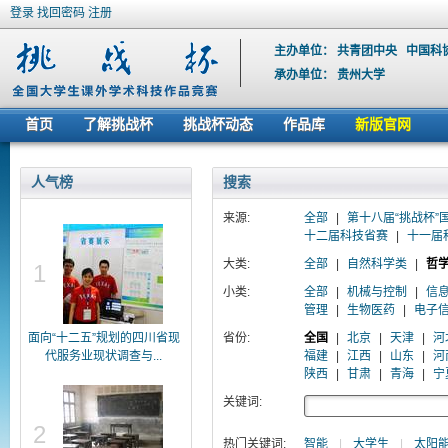
登录
找回密码
注册
主办单位：
共青团中央
中国科
承办单位：
贵州大学
首页
了解挑战杯
挑战杯动态
作品库
新版官网
人气榜
搜索
来源:
全部
|
第十八届“挑战杯”
十二届科技省赛
|
十一届
大类:
全部
|
自然科学类
|
哲
1
小类:
全部
|
机械与控制
|
信
管理
|
生物医药
|
电子
面向“十二五”规划的四川省现
省份:
全国
|
北京
|
天津
|
河
代服务业现状调查与...
福建
|
江西
|
山东
|
河
陕西
|
甘肃
|
青海
|
宁
关键词:
2
热门关键词:
智能
|
大学生
|
太阳