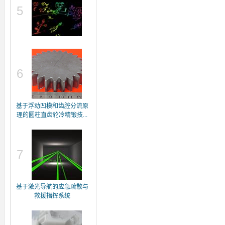
5
6
基于浮动凹模和齿腔分流原
理的圆柱直齿轮冷精锻技...
7
基于激光导航的应急疏散与
救援指挥系统