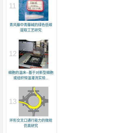
11
青风藤中青藤碱的绿色低碳
提取工艺研究
12
细胞的温床--基于对新型细胞
或组织恒温灌流实验...
13
环形交叉口通行能力的微观
仿真研究