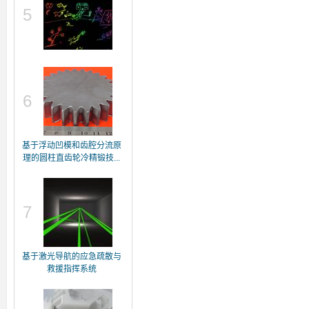
5
6
基于浮动凹模和齿腔分流原
理的圆柱直齿轮冷精锻技...
7
基于激光导航的应急疏散与
救援指挥系统