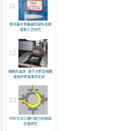
11
青风藤中青藤碱的绿色低碳
提取工艺研究
12
细胞的温床--基于对新型细胞
或组织恒温灌流实验...
13
环形交叉口通行能力的微观
仿真研究