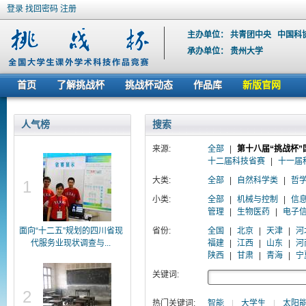
登录
找回密码
注册
主办单位：
共青团中央
中国科
承办单位：
贵州大学
首页
了解挑战杯
挑战杯动态
作品库
新版官网
人气榜
搜索
来源:
全部
|
第十八届“挑战杯”
十二届科技省赛
|
十一届
大类:
全部
|
自然科学类
|
哲
1
小类:
全部
|
机械与控制
|
信
管理
|
生物医药
|
电子
面向“十二五”规划的四川省现
省份:
全国
|
北京
|
天津
|
河
代服务业现状调查与...
福建
|
江西
|
山东
|
河
陕西
|
甘肃
|
青海
|
宁
关键词:
2
热门关键词:
智能
|
大学生
|
太阳