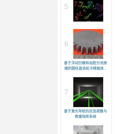
5
6
基于浮动凹模和齿腔分流原
理的圆柱直齿轮冷精锻技...
7
基于激光导航的应急疏散与
救援指挥系统