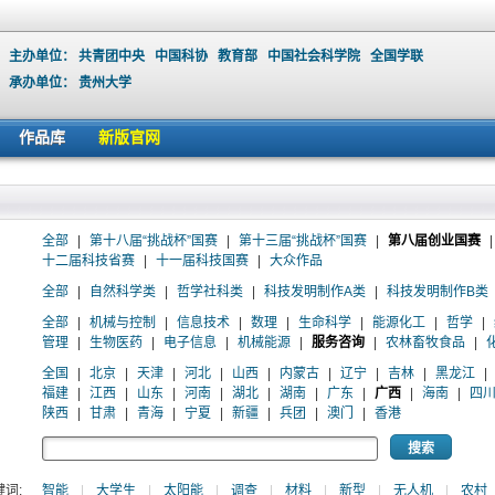
主办单位：
共青团中央
中国科协
教育部
中国社会科学院
全国学联
承办单位：
贵州大学
作品库
新版官网
全部
|
第十八届“挑战杯”国赛
|
第十三届“挑战杯”国赛
|
第八届创业国赛
|
十二届科技省赛
|
十一届科技国赛
|
大众作品
全部
|
自然科学类
|
哲学社科类
|
科技发明制作A类
|
科技发明制作B类
全部
|
机械与控制
|
信息技术
|
数理
|
生命科学
|
能源化工
|
哲学
|
管理
|
生物医药
|
电子信息
|
机械能源
|
服务咨询
|
农林畜牧食品
|
全国
|
北京
|
天津
|
河北
|
山西
|
内蒙古
|
辽宁
|
吉林
|
黑龙江
|
福建
|
江西
|
山东
|
河南
|
湖北
|
湖南
|
广东
|
广西
|
海南
|
四
陕西
|
甘肃
|
青海
|
宁夏
|
新疆
|
兵团
|
澳门
|
香港
词:
智能
|
大学生
|
太阳能
|
调查
|
材料
|
新型
|
无人机
|
农村