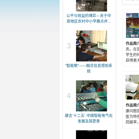
公平与效益的博弈—关于中
部地区农村中小学撤点并...
3
作品简
务。在
学生的
获得更
“智能眼”——融合信息感知系
统
4
作品简
康问题
建言‘十二五’·中国智能电气化
医为特
发展及其愿景
回报率