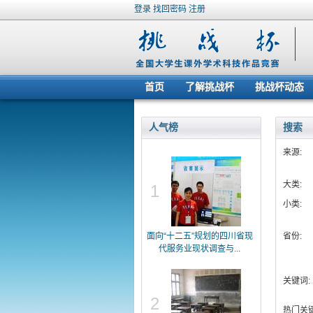
登录
找回密码
注册
首页
了解挑战杯
挑战杯动态
人气榜
搜索
来源:
大类:
1
小类:
面向“十二五”规划的四川省现
省份:
代服务业现状调查与...
关键词:
2
热门关键