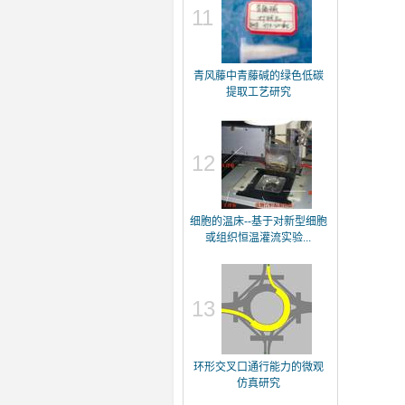
11
青风藤中青藤碱的绿色低碳
提取工艺研究
12
细胞的温床--基于对新型细胞
或组织恒温灌流实验...
13
环形交叉口通行能力的微观
仿真研究