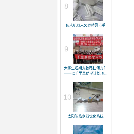
8
仿人机器人欠驱动灵巧手
9
大学生短期支教路往何方？
——以千里草助学计划项...
10
太阳能热水器优化系统