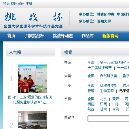
登录
找回密码
注册
主办单位：
共青团中央
中国科
承办单位：
贵州大学
首页
了解挑战杯
挑战杯动态
作品库
新版官网
人气榜
搜索
来源:
全部
|
第十八届“挑战杯”
十二届科技省赛
|
十一届
大类:
全部
|
自然科学类
|
哲
1
小类:
全部
|
机械与控制
|
信
管理
|
生物医药
|
电子
面向“十二五”规划的四川省现
省份:
全国
|
北京
|
天津
|
河
代服务业现状调查与...
福建
|
江西
|
山东
|
河
陕西
|
甘肃
|
青海
|
宁
关键词:
2