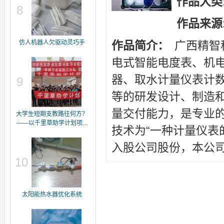
作品大类
8
作品来源
仿人机器人欠驱动灵巧手
作品简介：
广西精智
电式智能电度表、机
器、取水计量仪表计
9
等的研发设计、制造
量交付能力，是专业
大学生短期支教路往何方？
——以千里草助学计划项...
技术为“一种计量仪表
入股公司股份，本公司
10
太阳能热水器优化系统