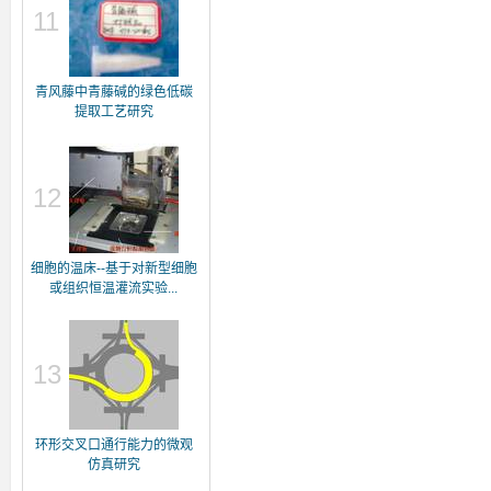
11
青风藤中青藤碱的绿色低碳
提取工艺研究
12
细胞的温床--基于对新型细胞
或组织恒温灌流实验...
13
环形交叉口通行能力的微观
仿真研究