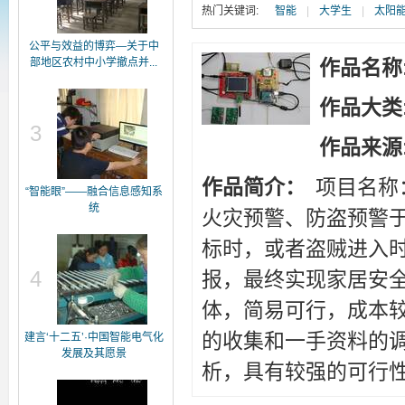
热门关键词:
智能
|
大学生
|
太阳
公平与效益的博弈—关于中
部地区农村中小学撤点并...
作品名称
作品大类
3
作品来源
作品简介：
项目名称
“智能眼”——融合信息感知系
统
火灾预警、防盗预警
标时，或者盗贼进入
4
报，最终实现家居安
体，简易可行，成本较
的收集和一手资料的
建言‘十二五’·中国智能电气化
发展及其愿景
析，具有较强的可行性、