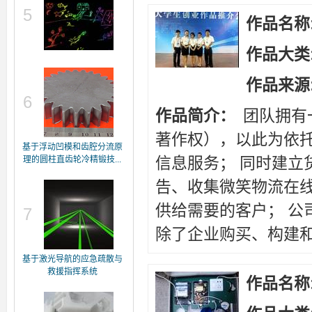
5
作品名称
作品大类
作品来源
6
作品简介：
团队拥有
著作权），以此为依托
基于浮动凹模和齿腔分流原
信息服务； 同时建立
理的圆柱直齿轮冷精锻技...
告、收集微笑物流在
供给需要的客户； 公
7
除了企业购买、构建和
基于激光导航的应急疏散与
救援指挥系统
作品名称