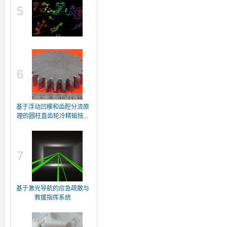
5
6
基于浮动凹模和齿腔分流原
理的圆柱直齿轮冷精锻技...
7
基于激光导航的应急疏散与
救援指挥系统