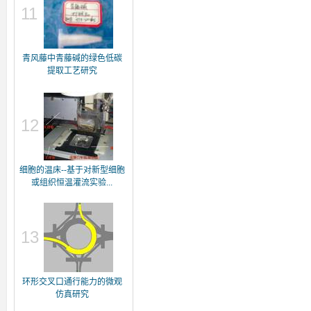
11
青风藤中青藤碱的绿色低碳
提取工艺研究
12
细胞的温床--基于对新型细胞
或组织恒温灌流实验...
13
环形交叉口通行能力的微观
仿真研究