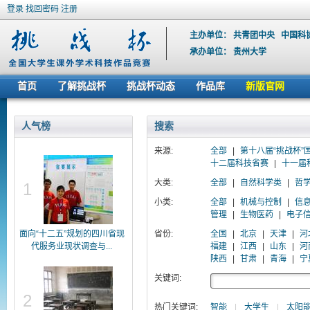
登录
找回密码
注册
主办单位：
共青团中央
中国科
承办单位：
贵州大学
首页
了解挑战杯
挑战杯动态
作品库
新版官网
人气榜
搜索
来源:
全部
|
第十八届“挑战杯”
十二届科技省赛
|
十一届
大类:
全部
|
自然科学类
|
哲
1
小类:
全部
|
机械与控制
|
信
管理
|
生物医药
|
电子
面向“十二五”规划的四川省现
省份:
全国
|
北京
|
天津
|
河
代服务业现状调查与...
福建
|
江西
|
山东
|
河
陕西
|
甘肃
|
青海
|
宁
关键词:
2
热门关键词:
智能
|
大学生
|
太阳