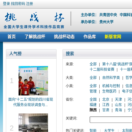
登录
找回密码
注册
主办单位：
共青团中央
中国科
承办单位：
贵州大学
首页
了解挑战杯
挑战杯动态
作品库
新版官网
人气榜
搜索
来源:
全部
|
第十八届“挑战杯”
十二届科技省赛
|
十一届
大类:
全部
|
自然科学类
|
哲
1
小类:
全部
|
机械与控制
|
信
管理
|
生物医药
|
电子
面向“十二五”规划的四川省现
省份:
全国
|
北京
|
天津
|
河
代服务业现状调查与...
福建
|
江西
|
山东
|
河
陕西
|
甘肃
|
青海
|
宁
关键词:
2
热门关键词:
智能
|
大学生
|
太阳