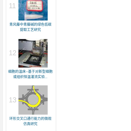
11
青风藤中青藤碱的绿色低碳
提取工艺研究
12
细胞的温床--基于对新型细胞
或组织恒温灌流实验...
13
环形交叉口通行能力的微观
仿真研究