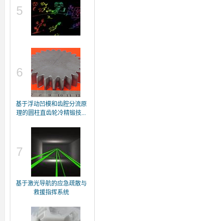
5
6
基于浮动凹模和齿腔分流原
理的圆柱直齿轮冷精锻技...
7
基于激光导航的应急疏散与
救援指挥系统