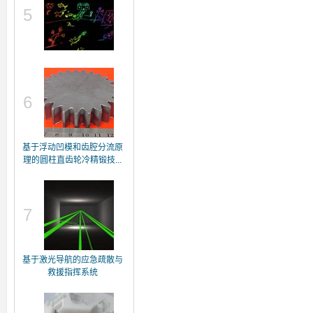
5
6
基于浮动凹模和齿腔分流原
理的圆柱直齿轮冷精锻技...
7
基于激光导航的应急疏散与
救援指挥系统