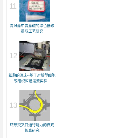
11
青风藤中青藤碱的绿色低碳
提取工艺研究
12
细胞的温床--基于对新型细胞
或组织恒温灌流实验...
13
环形交叉口通行能力的微观
仿真研究