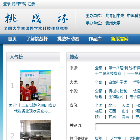
登录
找回密码
注册
主办单位：
共青团中央
中国科
承办单位：
贵州大学
首页
了解挑战杯
挑战杯动态
作品库
新版官网
人气榜
搜索
来源:
全部
|
第十八届“挑战杯”
十二届科技省赛
|
十一届
大类:
全部
|
自然科学类
|
哲
1
小类:
全部
|
机械与控制
|
信
管理
|
生物医药
|
电子
面向“十二五”规划的四川省现
省份:
全国
|
北京
|
天津
|
河
代服务业现状调查与...
福建
|
江西
|
山东
|
河
陕西
|
甘肃
|
青海
|
宁
关键词:
2
热门关键词:
智能
|
大学生
|
太阳