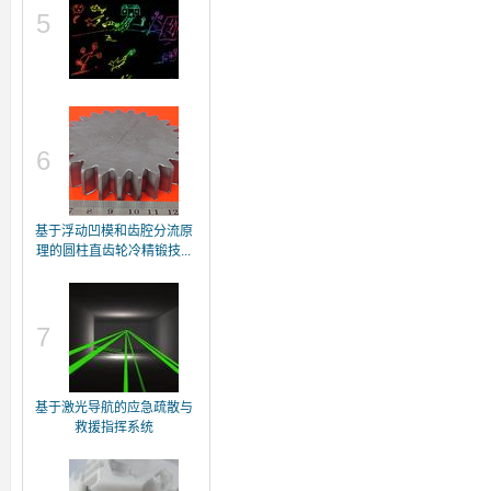
5
6
基于浮动凹模和齿腔分流原
理的圆柱直齿轮冷精锻技...
7
基于激光导航的应急疏散与
救援指挥系统