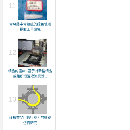
11
青风藤中青藤碱的绿色低碳
提取工艺研究
12
细胞的温床--基于对新型细胞
或组织恒温灌流实验...
13
环形交叉口通行能力的微观
仿真研究