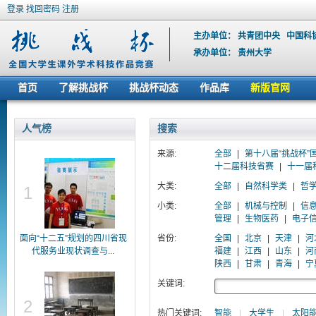
登录
找回密码
注册
主办单位：
共青团中央
中国科
承办单位：
贵州大学
首页
了解挑战杯
挑战杯动态
作品库
新版官网
人气榜
搜索
来源:
全部
|
第十八届“挑战杯”
十二届科技省赛
|
十一届
大类:
全部
|
自然科学类
|
哲
1
小类:
全部
|
机械与控制
|
信
管理
|
生物医药
|
电子
面向“十二五”规划的四川省现
省份:
全国
|
北京
|
天津
|
河
代服务业现状调查与...
福建
|
江西
|
山东
|
河
陕西
|
甘肃
|
青海
|
宁
关键词:
2
热门关键词:
智能
|
大学生
|
太阳