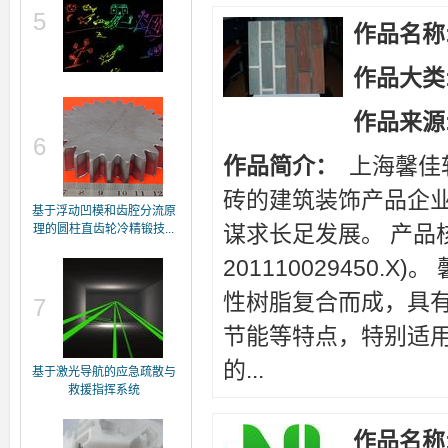
5
作品名称
作品大类
作品来源
6
作品简介：
上海馨佳
砖的建筑装饰产品企
基于浮动凹模和齿腔分流原
谋求长足发展。 产品
理的圆柱直齿轮冷精锻技...
201110029450
性树脂复合而成，具
7
节能等特点，特别适
的...
基于激光导航的应急疏散与
救援指挥系统
作品名称