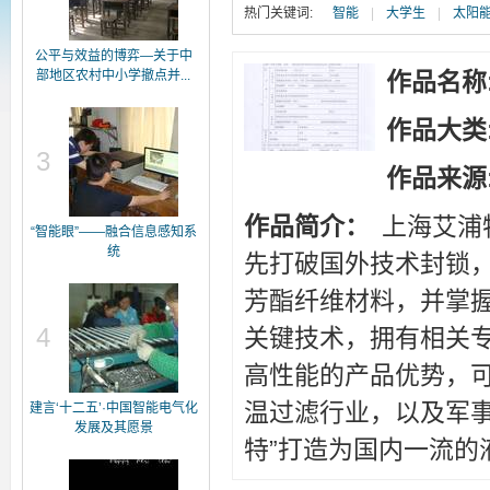
热门关键词:
智能
|
大学生
|
太阳
公平与效益的博弈—关于中
部地区农村中小学撤点并...
作品名称
作品大类
3
作品来源
作品简介：
上海艾浦
“智能眼”——融合信息感知系
统
先打破国外技术封锁
芳酯纤维材料，并掌
4
关键技术，拥有相关
高性能的产品优势，
温过滤行业，以及军
建言‘十二五’·中国智能电气化
发展及其愿景
特”打造为国内一流的液