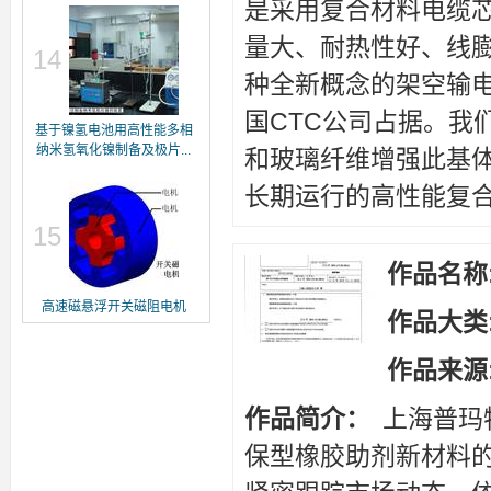
是采用复合材料电缆
量大、耐热性好、线
14
种全新概念的架空输
国CTC公司占据。我
基于镍氢电池用高性能多相
纳米氢氧化镍制备及极片...
和玻璃纤维增强此基
长期运行的高性能复
15
作品名称
高速磁悬浮开关磁阻电机
作品大类
作品来源
作品简介：
上海普玛
保型橡胶助剂新材料