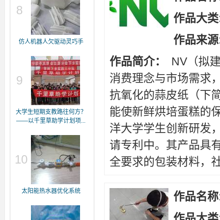
8
作品大类
作品来源
仿人机器人欠驱动灵巧手
作品简介：
NV（拟
消费理念与市场需求
9
抗氧化的蒜皮纸（下
能使新鲜烘培蛋糕的保
大学生短期支教路往何方？
——以千里草助学计划项...
洋大学学生创新研发
请专利中。其产品具
10
全要求的包装材料，社
太阳能热水器优化系统
作品名称
作品大类