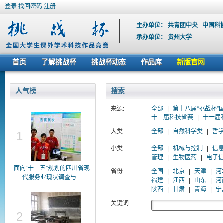
登录
找回密码
注册
主办单位：
共青团中央
中国科
承办单位：
贵州大学
首页
了解挑战杯
挑战杯动态
作品库
新版官网
人气榜
搜索
来源:
全部
|
第十八届“挑战杯”
十二届科技省赛
|
十一届
大类:
全部
|
自然科学类
|
哲
1
小类:
全部
|
机械与控制
|
信
管理
|
生物医药
|
电子
面向“十二五”规划的四川省现
省份:
全国
|
北京
|
天津
|
河
代服务业现状调查与...
福建
|
江西
|
山东
|
河
陕西
|
甘肃
|
青海
|
宁
关键词:
2