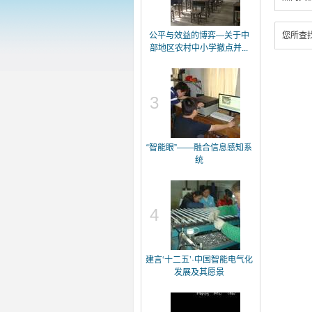
公平与效益的博弈—关于中
您所查
部地区农村中小学撤点并...
3
“智能眼”——融合信息感知系
统
4
建言‘十二五’·中国智能电气化
发展及其愿景