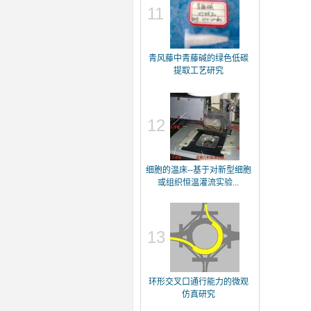
11
青风藤中青藤碱的绿色低碳
提取工艺研究
12
细胞的温床--基于对新型细胞
或组织恒温灌流实验...
13
环形交叉口通行能力的微观
仿真研究