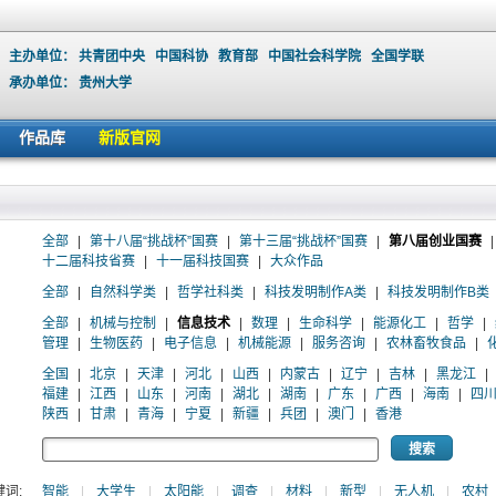
主办单位：
共青团中央
中国科协
教育部
中国社会科学院
全国学联
承办单位：
贵州大学
作品库
新版官网
全部
|
第十八届“挑战杯”国赛
|
第十三届“挑战杯”国赛
|
第八届创业国赛
|
十二届科技省赛
|
十一届科技国赛
|
大众作品
全部
|
自然科学类
|
哲学社科类
|
科技发明制作A类
|
科技发明制作B类
全部
|
机械与控制
|
信息技术
|
数理
|
生命科学
|
能源化工
|
哲学
|
管理
|
生物医药
|
电子信息
|
机械能源
|
服务咨询
|
农林畜牧食品
|
全国
|
北京
|
天津
|
河北
|
山西
|
内蒙古
|
辽宁
|
吉林
|
黑龙江
|
福建
|
江西
|
山东
|
河南
|
湖北
|
湖南
|
广东
|
广西
|
海南
|
四
陕西
|
甘肃
|
青海
|
宁夏
|
新疆
|
兵团
|
澳门
|
香港
词:
智能
|
大学生
|
太阳能
|
调查
|
材料
|
新型
|
无人机
|
农村