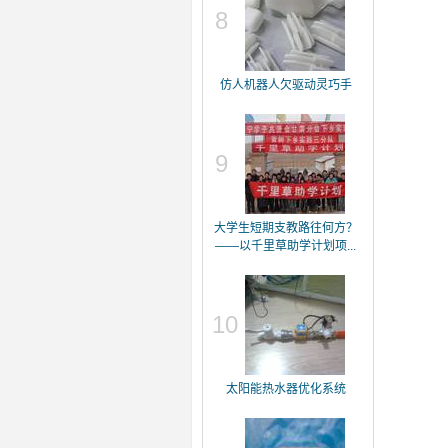
8
仿人机器人欠驱动灵巧手
9
大学生短期支教路往何方？
——以千里草助学计划项...
10
太阳能热水器优化系统