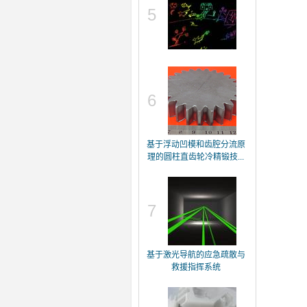
5
6
基于浮动凹模和齿腔分流原
理的圆柱直齿轮冷精锻技...
7
基于激光导航的应急疏散与
救援指挥系统