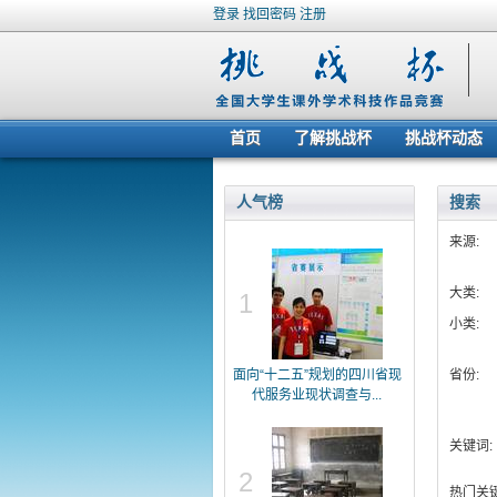
登录
找回密码
注册
首页
了解挑战杯
挑战杯动态
人气榜
搜索
来源:
大类:
1
小类:
面向“十二五”规划的四川省现
省份:
代服务业现状调查与...
关键词:
2
热门关键