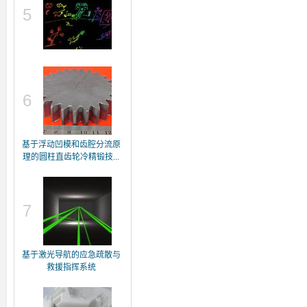
5
6
基于浮动凹模和齿腔分流原
理的圆柱直齿轮冷精锻技...
7
基于激光导航的应急疏散与
救援指挥系统