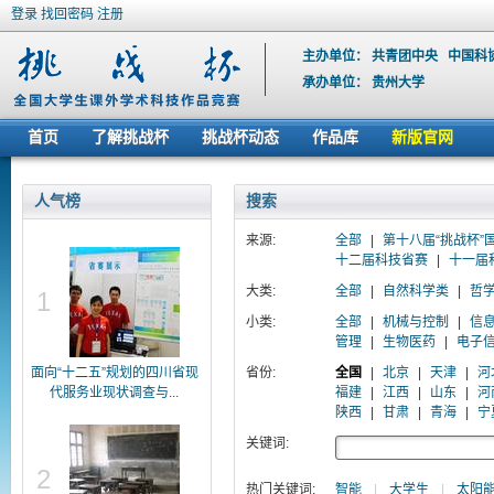
登录
找回密码
注册
主办单位：
共青团中央
中国科
承办单位：
贵州大学
首页
了解挑战杯
挑战杯动态
作品库
新版官网
人气榜
搜索
来源:
全部
|
第十八届“挑战杯”
十二届科技省赛
|
十一届
大类:
全部
|
自然科学类
|
哲
1
小类:
全部
|
机械与控制
|
信
管理
|
生物医药
|
电子
面向“十二五”规划的四川省现
省份:
全国
|
北京
|
天津
|
河
代服务业现状调查与...
福建
|
江西
|
山东
|
河
陕西
|
甘肃
|
青海
|
宁
关键词:
2
热门关键词:
智能
|
大学生
|
太阳