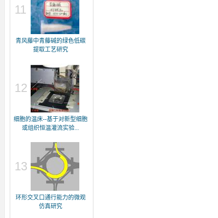
11
青风藤中青藤碱的绿色低碳
提取工艺研究
12
细胞的温床--基于对新型细胞
或组织恒温灌流实验...
13
环形交叉口通行能力的微观
仿真研究