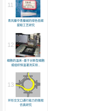
11
青风藤中青藤碱的绿色低碳
提取工艺研究
12
细胞的温床--基于对新型细胞
或组织恒温灌流实验...
13
环形交叉口通行能力的微观
仿真研究