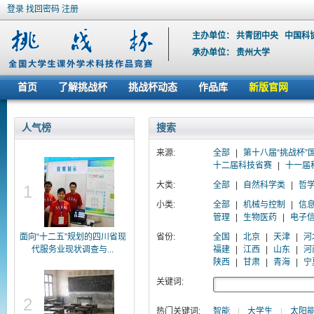
登录
找回密码
注册
主办单位：
共青团中央
中国科
承办单位：
贵州大学
首页
了解挑战杯
挑战杯动态
作品库
新版官网
人气榜
搜索
来源:
全部
|
第十八届“挑战杯”
十二届科技省赛
|
十一届
大类:
全部
|
自然科学类
|
哲
1
小类:
全部
|
机械与控制
|
信
管理
|
生物医药
|
电子
面向“十二五”规划的四川省现
省份:
全国
|
北京
|
天津
|
河
代服务业现状调查与...
福建
|
江西
|
山东
|
河
陕西
|
甘肃
|
青海
|
宁
关键词:
2
热门关键词:
智能
|
大学生
|
太阳