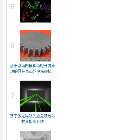
5
6
基于浮动凹模和齿腔分流原
理的圆柱直齿轮冷精锻技...
7
基于激光导航的应急疏散与
救援指挥系统