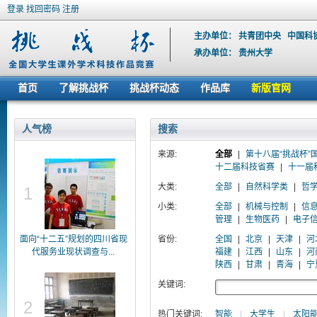
登录
找回密码
注册
主办单位：
共青团中央
中国科
承办单位：
贵州大学
首页
了解挑战杯
挑战杯动态
作品库
新版官网
人气榜
搜索
来源:
全部
|
第十八届“挑战杯”
十二届科技省赛
|
十一届
大类:
全部
|
自然科学类
|
哲
1
小类:
全部
|
机械与控制
|
信
管理
|
生物医药
|
电子
面向“十二五”规划的四川省现
省份:
全国
|
北京
|
天津
|
河
代服务业现状调查与...
福建
|
江西
|
山东
|
河
陕西
|
甘肃
|
青海
|
宁
关键词:
2
热门关键词:
智能
|
大学生
|
太阳