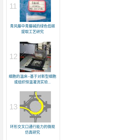
11
青风藤中青藤碱的绿色低碳
提取工艺研究
12
细胞的温床--基于对新型细胞
或组织恒温灌流实验...
13
环形交叉口通行能力的微观
仿真研究