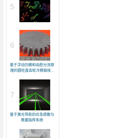
5
6
基于浮动凹模和齿腔分流原
理的圆柱直齿轮冷精锻技...
7
基于激光导航的应急疏散与
救援指挥系统