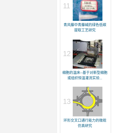
11
青风藤中青藤碱的绿色低碳
提取工艺研究
12
细胞的温床--基于对新型细胞
或组织恒温灌流实验...
13
环形交叉口通行能力的微观
仿真研究