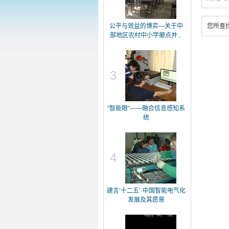
公平与效益的博弈—关于中
您所查
部地区农村中小学撤点并...
3
“智能眼”——融合信息感知系
统
4
建言‘十二五’·中国智能电气化
发展及其愿景