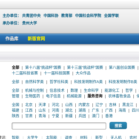
主办单位：
共青团中央
中国科协
教育部
中国社会科学院
全国学联
承办单位：
贵州大学
作品库
新版官网
全部
|
第十八届“挑战杯”国赛
|
第十三届“挑战杯”国赛
|
第八届创业国赛
|
十二届科技省赛
|
十一届科技国赛
|
大众作品
全部
|
自然科学类
|
哲学社科类
|
科技发明制作A类
|
科技发明制作B类
全部
|
机械与控制
|
信息技术
|
数理
|
生命科学
|
能源化工
|
哲学
|
管理
|
生物医药
|
电子信息
|
机械能源
|
服务咨询
|
农林畜牧食品
|
全国
|
北京
|
天津
|
河北
|
山西
|
内蒙古
|
辽宁
|
吉林
|
黑龙江
|
福建
|
江西
|
山东
|
河南
|
湖北
|
湖南
|
广东
|
广西
|
海南
|
四
陕西
|
甘肃
|
青海
|
宁夏
|
新疆
|
兵团
|
澳门
|
香港
词:
智能
|
大学生
|
太阳能
|
调查
|
材料
|
新型
|
无人机
|
农村