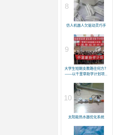
8
仿人机器人欠驱动灵巧手
9
大学生短期支教路往何方？
——以千里草助学计划项...
10
太阳能热水器优化系统