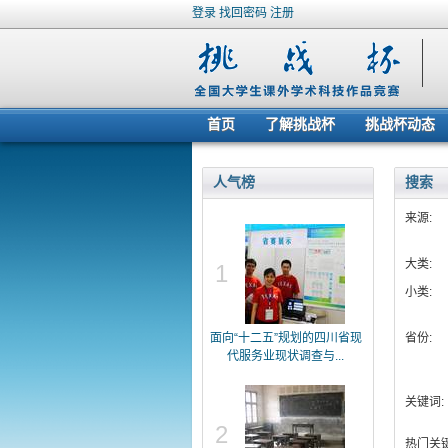
登录
找回密码
注册
首页
了解挑战杯
挑战杯动态
人气榜
搜索
来源:
大类:
1
小类:
面向“十二五”规划的四川省现
省份:
代服务业现状调查与...
关键词:
2
热门关键