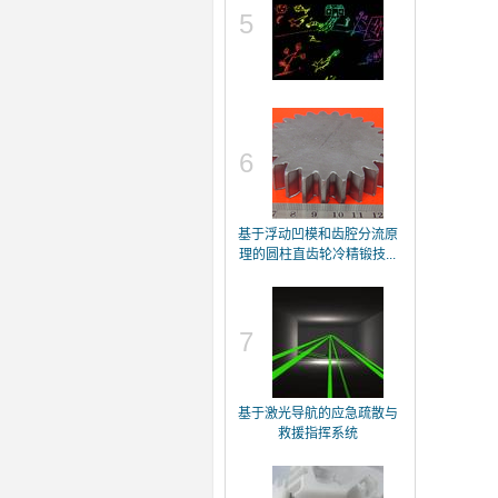
5
6
基于浮动凹模和齿腔分流原
理的圆柱直齿轮冷精锻技...
7
基于激光导航的应急疏散与
救援指挥系统