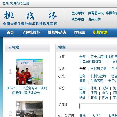
登录
找回密码
注册
主办单位：
共青团中央
中国科
承办单位：
贵州大学
首页
了解挑战杯
挑战杯动态
作品库
新版官网
人气榜
搜索
来源:
全部
|
第十八届“挑战杯”
十二届科技省赛
|
十一届
大类:
全部
|
自然科学类
|
哲
1
小类:
全部
|
机械与控制
|
信
管理
|
生物医药
|
电子
面向“十二五”规划的四川省现
省份:
全国
|
北京
|
天津
|
河
代服务业现状调查与...
福建
|
江西
|
山东
|
河
陕西
|
甘肃
|
青海
|
宁
关键词:
2
热门关键词:
智能
|
大学生
|
太阳