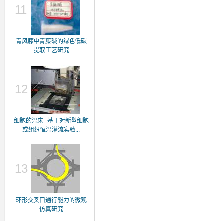
11
青风藤中青藤碱的绿色低碳
提取工艺研究
12
细胞的温床--基于对新型细胞
或组织恒温灌流实验...
13
环形交叉口通行能力的微观
仿真研究