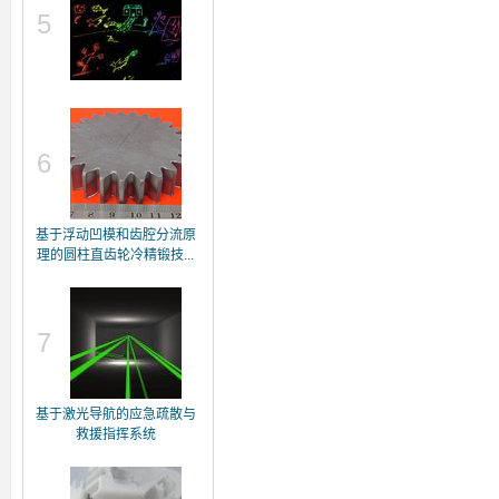
5
6
基于浮动凹模和齿腔分流原
理的圆柱直齿轮冷精锻技...
7
基于激光导航的应急疏散与
救援指挥系统