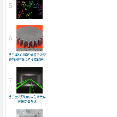
5
6
基于浮动凹模和齿腔分流原
理的圆柱直齿轮冷精锻技...
7
基于激光导航的应急疏散与
救援指挥系统