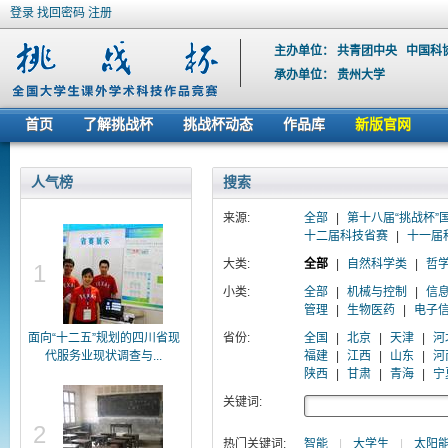
登录
找回密码
注册
主办单位：
共青团中央
中国科
承办单位：
贵州大学
首页
了解挑战杯
挑战杯动态
作品库
新版官网
人气榜
搜索
来源:
全部
|
第十八届“挑战杯”
十二届科技省赛
|
十一届
大类:
全部
|
自然科学类
|
哲
1
小类:
全部
|
机械与控制
|
信
管理
|
生物医药
|
电子
面向“十二五”规划的四川省现
省份:
全国
|
北京
|
天津
|
河
代服务业现状调查与...
福建
|
江西
|
山东
|
河
陕西
|
甘肃
|
青海
|
宁
关键词:
2
热门关键词:
智能
|
大学生
|
太阳