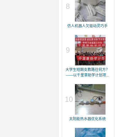
8
仿人机器人欠驱动灵巧手
9
大学生短期支教路往何方？
——以千里草助学计划项...
10
太阳能热水器优化系统