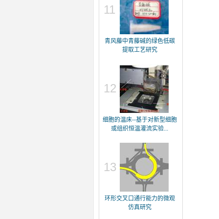
11
青风藤中青藤碱的绿色低碳
提取工艺研究
12
细胞的温床--基于对新型细胞
或组织恒温灌流实验...
13
环形交叉口通行能力的微观
仿真研究