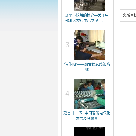
公平与效益的博弈—关于中
您所查
部地区农村中小学撤点并...
3
“智能眼”——融合信息感知系
统
4
建言‘十二五’·中国智能电气化
发展及其愿景