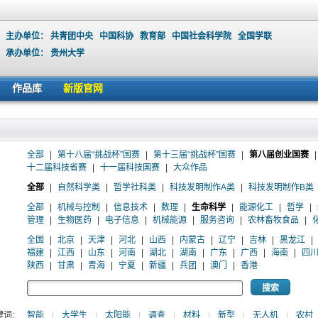
主办单位：
共青团中央
中国科协
教育部
中国社会科学院
全国学联
承办单位：
贵州大学
作品库
新版官网
全部
|
第十八届“挑战杯”国赛
|
第十三届“挑战杯”国赛
|
第八届创业国赛
|
十二届科技省赛
|
十一届科技国赛
|
大众作品
全部
|
自然科学类
|
哲学社科类
|
科技发明制作A类
|
科技发明制作B类
全部
|
机械与控制
|
信息技术
|
数理
|
生命科学
|
能源化工
|
哲学
|
管理
|
生物医药
|
电子信息
|
机械能源
|
服务咨询
|
农林畜牧食品
|
全国
|
北京
|
天津
|
河北
|
山西
|
内蒙古
|
辽宁
|
吉林
|
黑龙江
|
福建
|
江西
|
山东
|
河南
|
湖北
|
湖南
|
广东
|
广西
|
海南
|
四
陕西
|
甘肃
|
青海
|
宁夏
|
新疆
|
兵团
|
澳门
|
香港
词:
智能
|
大学生
|
太阳能
|
调查
|
材料
|
新型
|
无人机
|
农村