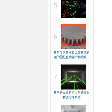
5
6
基于浮动凹模和齿腔分流原
理的圆柱直齿轮冷精锻技...
7
基于激光导航的应急疏散与
救援指挥系统