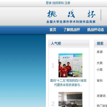
登录
找回密码
注册
首页
了解挑战杯
挑战杯动态
人气榜
搜索
来源:
大类:
1
小类:
面向“十二五”规划的四川省现
省份:
代服务业现状调查与...
关键词:
2
热门关键