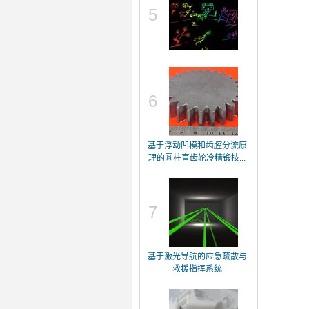
5
6
基于浮动凹模和齿腔分流原
理的圆柱直齿轮冷精锻技...
7
基于激光导航的应急疏散与
救援指挥系统