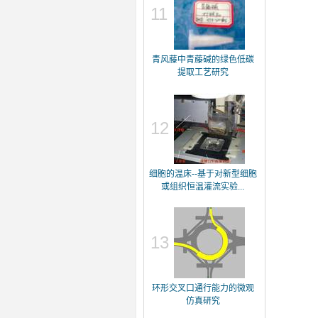
11
青风藤中青藤碱的绿色低碳
提取工艺研究
12
细胞的温床--基于对新型细胞
或组织恒温灌流实验...
13
环形交叉口通行能力的微观
仿真研究