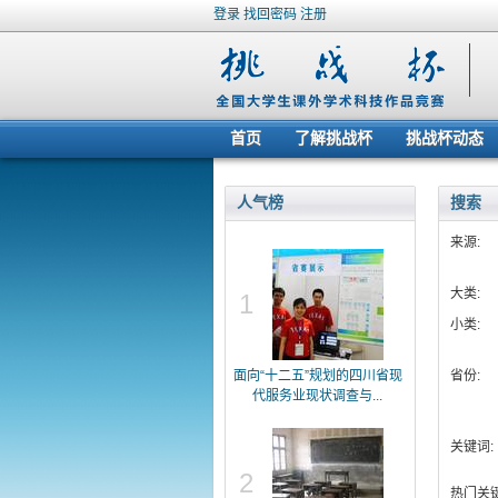
登录
找回密码
注册
首页
了解挑战杯
挑战杯动态
人气榜
搜索
来源:
大类:
1
小类:
面向“十二五”规划的四川省现
省份:
代服务业现状调查与...
关键词:
2
热门关键