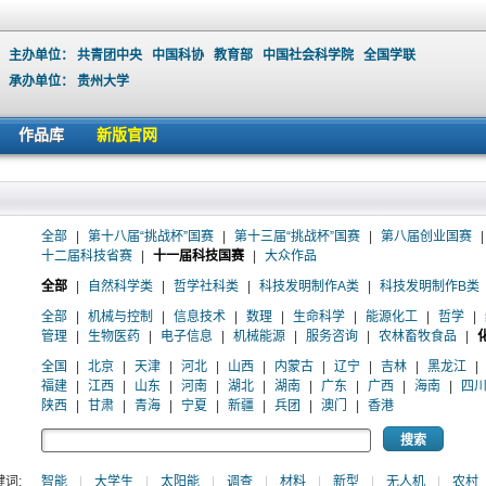
主办单位：
共青团中央
中国科协
教育部
中国社会科学院
全国学联
承办单位：
贵州大学
作品库
新版官网
全部
|
第十八届“挑战杯”国赛
|
第十三届“挑战杯”国赛
|
第八届创业国赛
|
十二届科技省赛
|
十一届科技国赛
|
大众作品
全部
|
自然科学类
|
哲学社科类
|
科技发明制作A类
|
科技发明制作B类
全部
|
机械与控制
|
信息技术
|
数理
|
生命科学
|
能源化工
|
哲学
|
管理
|
生物医药
|
电子信息
|
机械能源
|
服务咨询
|
农林畜牧食品
|
全国
|
北京
|
天津
|
河北
|
山西
|
内蒙古
|
辽宁
|
吉林
|
黑龙江
|
福建
|
江西
|
山东
|
河南
|
湖北
|
湖南
|
广东
|
广西
|
海南
|
四
陕西
|
甘肃
|
青海
|
宁夏
|
新疆
|
兵团
|
澳门
|
香港
词:
智能
|
大学生
|
太阳能
|
调查
|
材料
|
新型
|
无人机
|
农村