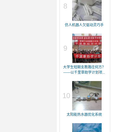
8
仿人机器人欠驱动灵巧手
9
大学生短期支教路往何方？
——以千里草助学计划项...
10
太阳能热水器优化系统