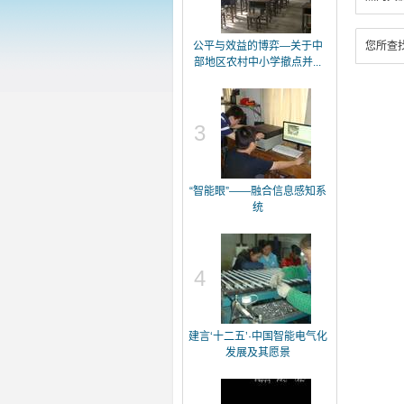
公平与效益的博弈—关于中
您所查
部地区农村中小学撤点并...
3
“智能眼”——融合信息感知系
统
4
建言‘十二五’·中国智能电气化
发展及其愿景