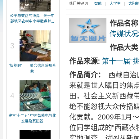
热门关键词:
智能
|
大学生
|
太阳
公平与效益的博弈—关于中
部地区农村中小学撤点并...
作品名称
传媒状况
3
作品大类
作品来源:
第十一届“
“智能眼”——融合信息感知系
统
作品简介：
西藏自治
来就是世人瞩目的焦点
4
田，社会主义新西藏
绝不能忽视大众传播
化贡献。2009年1
建言‘十二五’·中国智能电气化
发展及其愿景
位同学组成的“西藏农
实地调查，试图从新闻专