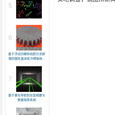
5
6
基于浮动凹模和齿腔分流原
理的圆柱直齿轮冷精锻技...
7
基于激光导航的应急疏散与
救援指挥系统