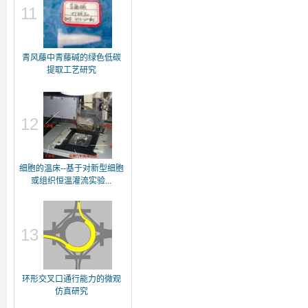
11
青风藤中青藤碱的绿色低碳
提取工艺研究
12
细胞的温床--基于对新型细胞
或组织恒温灌流实验...
13
环形交叉口通行能力的微观
仿真研究