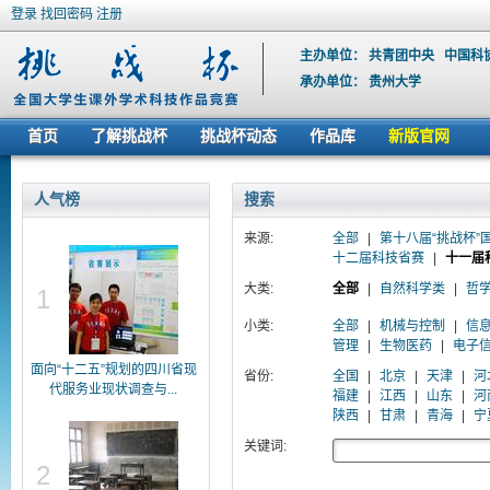
登录
找回密码
注册
主办单位：
共青团中央
中国科
承办单位：
贵州大学
首页
了解挑战杯
挑战杯动态
作品库
新版官网
人气榜
搜索
来源:
全部
|
第十八届“挑战杯”
十二届科技省赛
|
十一届
大类:
全部
|
自然科学类
|
哲
1
小类:
全部
|
机械与控制
|
信
管理
|
生物医药
|
电子
面向“十二五”规划的四川省现
省份:
全国
|
北京
|
天津
|
河
代服务业现状调查与...
福建
|
江西
|
山东
|
河
陕西
|
甘肃
|
青海
|
宁
关键词:
2