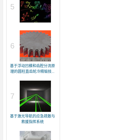
5
6
基于浮动凹模和齿腔分流原
理的圆柱直齿轮冷精锻技...
7
基于激光导航的应急疏散与
救援指挥系统