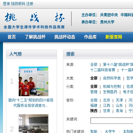
登录
找回密码
注册
主办单位：
共青团中央
中国科
承办单位：
贵州大学
首页
了解挑战杯
挑战杯动态
作品库
新版官网
人气榜
搜索
来源:
全部
|
第十八届“挑战杯”
十二届科技省赛
|
十一届
大类:
全部
|
自然科学类
|
哲
1
小类:
全部
|
机械与控制
|
信
管理
|
生物医药
|
电子
面向“十二五”规划的四川省现
省份:
全国
|
北京
|
天津
|
河
代服务业现状调查与...
福建
|
江西
|
山东
|
河
陕西
|
甘肃
|
青海
|
宁
关键词:
2
热门关键词:
智能
|
大学生
|
太阳