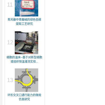
11
青风藤中青藤碱的绿色低碳
提取工艺研究
12
细胞的温床--基于对新型细胞
或组织恒温灌流实验...
13
环形交叉口通行能力的微观
仿真研究