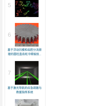
5
6
基于浮动凹模和齿腔分流原
理的圆柱直齿轮冷精锻技...
7
基于激光导航的应急疏散与
救援指挥系统