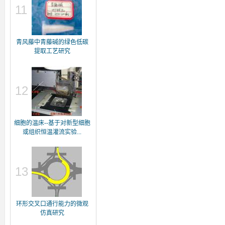
11
青风藤中青藤碱的绿色低碳
提取工艺研究
12
细胞的温床--基于对新型细胞
或组织恒温灌流实验...
13
环形交叉口通行能力的微观
仿真研究