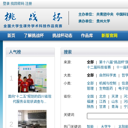
登录
找回密码
注册
主办单位：
共青团中央
中国科
承办单位：
贵州大学
首页
了解挑战杯
挑战杯动态
作品库
新版官网
人气榜
搜索
来源:
全部
|
第十八届“挑战杯”
十二届科技省赛
|
十一届
大类:
全部
|
自然科学类
|
哲
1
小类:
全部
|
机械与控制
|
信
管理
|
生物医药
|
电子
面向“十二五”规划的四川省现
省份:
全国
|
北京
|
天津
|
河
代服务业现状调查与...
福建
|
江西
|
山东
|
河
陕西
|
甘肃
|
青海
|
宁
关键词:
2
热门关键词:
智能
|
大学生
|
太阳