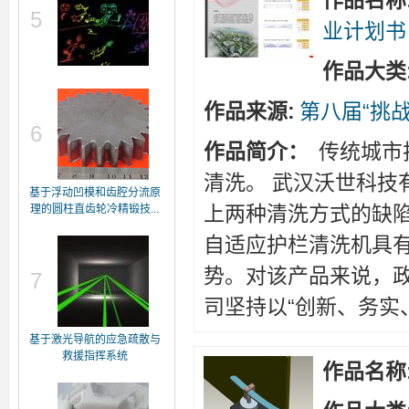
作品名称
5
业计划书
作品大类
作品来源:
第八届“挑
6
作品简介：
传统城市
清洗。 武汉沃世科技
基于浮动凹模和齿腔分流原
上两种清洗方式的缺
理的圆柱直齿轮冷精锻技...
自适应护栏清洗机具
势。对该产品来说，政
7
司坚持以“创新、务实、负责
基于激光导航的应急疏散与
救援指挥系统
作品名称