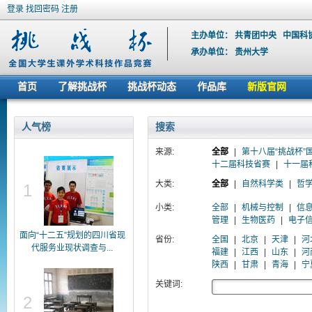
登录
找回密码
注册
主办单位：
共青团中央
中国科
承办单位：
贵州大学
首页
了解挑战杯
挑战杯动态
作品库
新版官网
人气榜
搜索
来源:
全部
|
第十八届“挑战杯”
十二届科技省赛
|
十一届
大类:
全部
|
自然科学类
|
哲
1
小类:
全部
|
机械与控制
|
信
管理
|
生物医药
|
电子
面向“十二五”规划的四川省现
省份:
全国
|
北京
|
天津
|
河
代服务业现状调查与...
福建
|
江西
|
山东
|
河
陕西
|
甘肃
|
青海
|
宁
关键词:
2