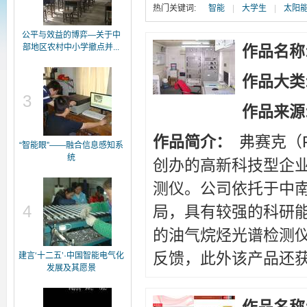
热门关键词:
智能
|
大学生
|
太阳
公平与效益的博弈—关于中
部地区农村中小学撤点并...
作品名称
作品大类
3
作品来源
作品简介：
弗赛克（F
“智能眼”——融合信息感知系
统
创办的高新科技型企
测仪。公司依托于中
4
局，具有较强的科研
的油气烷烃光谱检测
反馈，此外该产品还获
建言‘十二五’·中国智能电气化
发展及其愿景