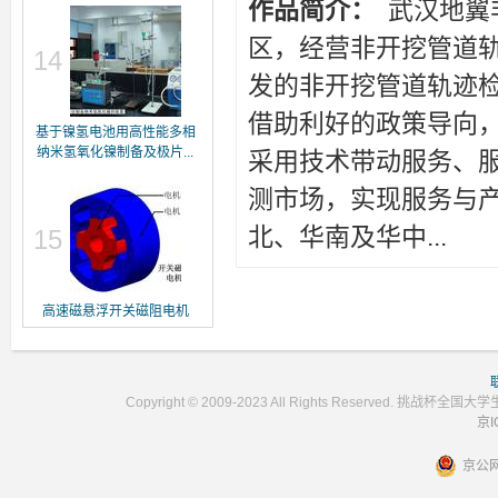
作品简介：
武汉地翼
区，经营非开挖管道轨
14
发的非开挖管道轨迹
借助利好的政策导向
基于镍氢电池用高性能多相
纳米氢氧化镍制备及极片...
采用技术带动服务、
测市场，实现服务与
北、华南及华中...
15
高速磁悬浮开关磁阻电机
Copyright © 2009-2023 All Rights Reser
京I
京公网