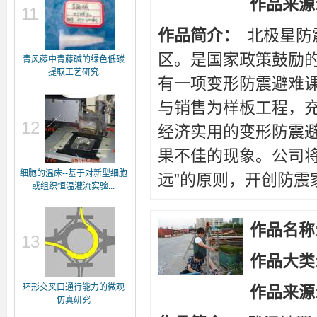
作品来源
11
作品简介：
北极星防
区。是国家政策鼓励
青风藤中青藤碱的绿色低碳
提取工艺研究
有一项变形防震避难
与销售为样板工程，
12
经济实用的变形防震
果不佳的现象。公司
细胞的温床--基于对新型细胞
远”的原则，开创防震
或组织恒温灌流实验...
作品名称
13
作品大类
环形交叉口通行能力的微观
作品来源
仿真研究