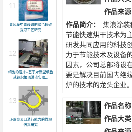
11
作品来源
作品简介：
集浪涂装
青风藤中青藤碱的绿色低碳
提取工艺研究
节能快速烘干技术为
研发共同应用的科技创
12
力于节能技术及设备的
因素，公司总部将设在
细胞的温床--基于对新型细胞
要是解决目前国内绝
或组织恒温灌流实验...
炉的技术的龙头企业。公
13
作品名称
作品大类
环形交叉口通行能力的微观
仿真研究
作品来源