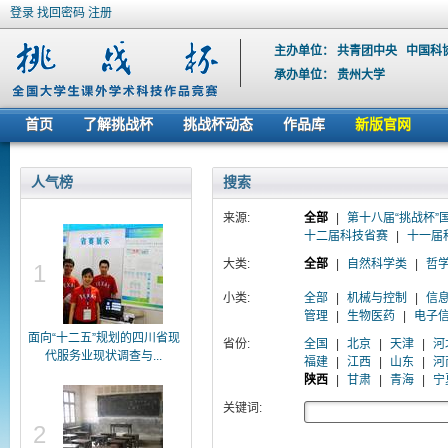
登录
找回密码
注册
主办单位：
共青团中央
中国科
承办单位：
贵州大学
首页
了解挑战杯
挑战杯动态
作品库
新版官网
人气榜
搜索
来源:
全部
|
第十八届“挑战杯”
十二届科技省赛
|
十一届
大类:
全部
|
自然科学类
|
哲
1
小类:
全部
|
机械与控制
|
信
管理
|
生物医药
|
电子
面向“十二五”规划的四川省现
省份:
全国
|
北京
|
天津
|
河
代服务业现状调查与...
福建
|
江西
|
山东
|
河
陕西
|
甘肃
|
青海
|
宁
关键词:
2