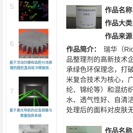
5
作品名称
作品大类
作品来源
6
作品简介：
瑞华（Ri
品整理剂的高新技术
基于浮动凹模和齿腔分流原
承绿色环保理念，打
理的圆柱直齿轮冷精锻技...
米复合技术为核心，
纶、锦纶等）和混纺
7
水、透气性好、自清
处理后的面料对皮肤无.
基于激光导航的应急疏散与
救援指挥系统
作品名称