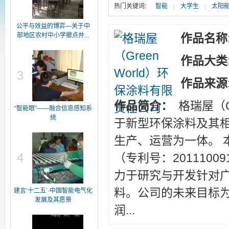
热门关键词:
智能
|
大学生
|
太阳
公平与效益的博弈—关于中
部地区农村中小学撤点并...
作品名称
作品大类
3
作品来源
作品简介：
格瑞屋（G
“智能眼”——融合信息感知系
统
于新型环保涂料及其
生产、运营为一体。 
4
（专利号：201110
力于研究与开发针对
料。公司的未来目标
建言‘十二五’·中国智能电气化
发展及其愿景
润...