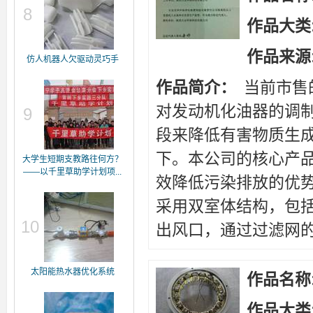
8
作品大类
作品来源
仿人机器人欠驱动灵巧手
作品简介：
当前市售
对发动机化油器的调
9
段来降低有害物质生
下。本公司的核心产
大学生短期支教路往何方？
——以千里草助学计划项...
效降低污染排放的优
采用双室体结构，包
10
出风口，通过过滤网的颗
太阳能热水器优化系统
作品名称
作品大类