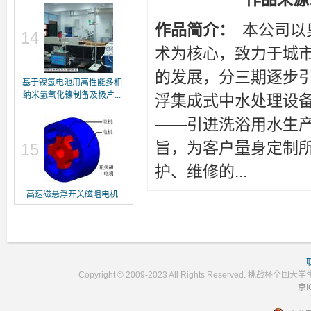
作品简介：
本公司以
14
术为核心，致力于城市
的发展，分三期逐步
基于镍氢电池用高性能多相
纳米氢氧化镍制备及极片...
浮集成式中水处理设
——引进洗浴用水生产
旨，为客户量身定制
15
护、维修的...
高速磁悬浮开关磁阻电机
Copyright © 2009-2023 All Rights Reser
京I