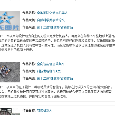
作品名称:
全地形防化侦查机器人
作品大类:
自然科学类学术论文
作品来源:
第十二届“挑战杯”省赛作品
介：
本项目为设计动力自主的无缆六足步行机器人。可用来在各种不平整地形上进行
采用的是具有单自由度的无边单辐轮子，并且具有良好的刚度和柔顺性，就像蟑螂的
，这就保证了机器人具有鲁棒性和耐用性，而且它能够保证以比较理想的速度在平整
种情况恶劣的路面上行走。
作品名称:
全向智能信息采集车
作品大类:
科技发明制作A类
作品来源:
第十二届“挑战杯”省赛作品
介：
项目目的在于设计一种机动灵活的智能车，能够在比较狭窄的空间内行动自如。
车头；四轮独立悬挂而且都可以独立转向，这样四轮配合便可以实现任意方向的运动，
与控制端上位机通信，并能将实时图像传回接收者。
作品名称:
救援机器人