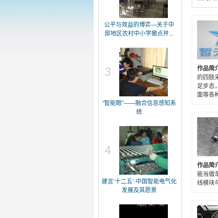
公平与效益的博弈—关于中
部地区农村中小学撤点并...
3
作品简
的四肢
足步态
面等各
“智能眼”——融合信息感知系
统
4
作品简
能当做
建言‘十二五’·中国智能电气化
线模块
发展及其愿景