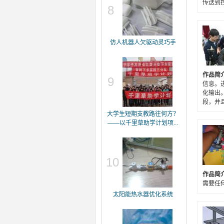
传送到
8
仿人机器人欠驱动灵巧手
作品简
9
信息。
化输出
段，并
大学生短期支教路往何方？
——以千里草助学计划项...
10
作品简
需要任
太阳能热水器优化系统