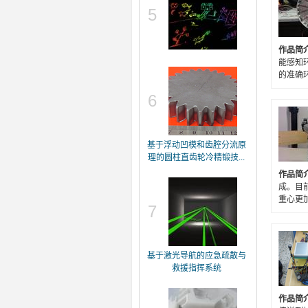
5
作品简
能感知
的准确
6
基于浮动凹模和齿腔分流原
理的圆柱直齿轮冷精锻技...
作品简
成。目
重心更
7
基于激光导航的应急疏散与
救援指挥系统
作品简