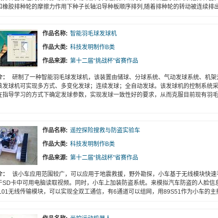
和橡胶排种轮的摩擦力作用下种子长轴沿导种板顺序排列,随着排种轮的转动被连续排出
作品名称:
智能羽毛球发球机
作品大类:
科技发明制作B类
作品来源:
第十二届“挑战杯”省赛作品
介：
研制了一种智能羽毛球发球机，该装置由储球、分球系统、气动发球系统、机架
该发球机可实现多方式、多变化发球；连续发球；全自动发球。该发球机的控制系统
在指导学习的方式下确定发球参数，实现发球一致性好的要求，从而克服目前现有羽
作品名称:
遥控探险搜救与防盗实验车
作品大类:
科技发明制作B类
作品来源:
第十二届“挑战杯”省赛作品
介：
该小车应用范围较广，可以应用于地震救援，野外勘探，小车基于无线模块快速
于SD卡中可用电脑读取视频。同时，小车上加装防盗系统。来模拟汽车防盗的人脸信
24L01无线传输模块，可以实现全双工通信，有6通道可以组网，用89S51作为小车