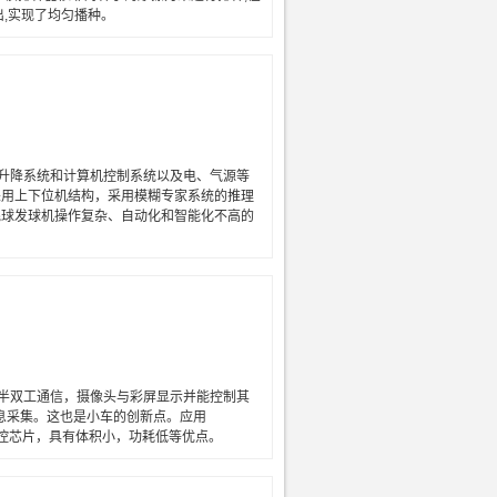
,实现了均匀播种。
升降系统和计算机控制系统以及电、气源等
采用上下位机结构，采用模糊专家系统的推理
毛球发球机操作复杂、自动化和智能化不高的
半双工通信，摄像头与彩屏显示并能控制其
息采集。这也是小车的创新点。应用
的主控芯片，具有体积小，功耗低等优点。