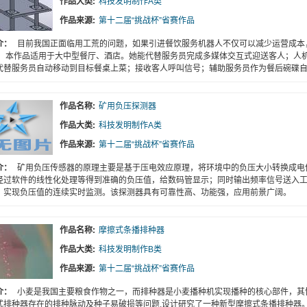
作品大类:
科技发明制作A类
作品来源:
第十二届“挑战杯”省赛作品
介：
目前我国正面临用工荒的问题，如果引进餐饮服务机器人不仅可以减少运营成本
。 本作品适用于大中型餐厅、酒店。她能代替服务员完成多媒体交互式迎送客人；人
代替服务员自动移动到目标餐桌上菜；接收客人呼叫信号；辅助服务员作为餐后碗碟
作品名称:
矿用负压探测器
作品大类:
科技发明制作A类
作品来源:
第十二届“挑战杯”省赛作品
介：
矿用负压传感器的原理主要是基于压电效应原理，将环境中的负压大小转换成电
经过软件的线性化处理等得到准确的负压值，给数码管显示；同时输出频率信号送入
，实现负压值的连续实时监测。该探测器具有可靠性高、功能强，应用前景广阔。
作品名称:
摩擦式条播排种器
作品大类:
科技发明制作B类
作品来源:
第十二届“挑战杯”省赛作品
介：
小麦是我国主要粮食作物之一，而排种器是小麦播种机实现播种的核心部件，其
式排种器存在的排种脉动及种子易破损等问题,设计研究了一种新型摩擦式条播排种器