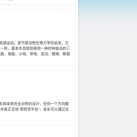
高速运动。受节肢动物生物力学的启发，它
腿一样。基本步态规划使用一种时钟驱动的三
体面、坡面、沙地、草地、泥沼、楼梯、断裂
车体采用完全对称的设计，任何一个方向都
并真正实现“零转弯半径”。该车可以通过无