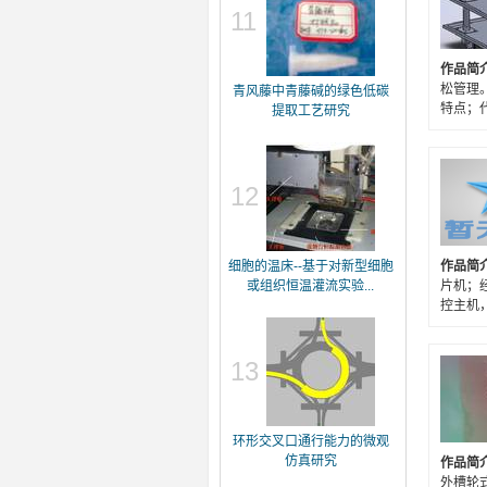
11
作品简
松管理
青风藤中青藤碱的绿色低碳
特点；
提取工艺研究
12
细胞的温床--基于对新型细胞
作品简
或组织恒温灌流实验...
片机；
控主机
13
环形交叉口通行能力的微观
仿真研究
作品简
外槽轮