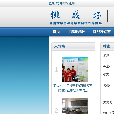
登录
找回密码
注册
首页
了解挑战杯
挑战杯动态
人气榜
搜索
来源:
大类:
1
小类:
面向“十二五”规划的四川省现
省份:
代服务业现状调查与...
关键词:
2
热门关键