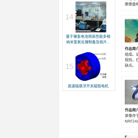
摩擦盘
14
基于镍氢电池用高性能多相
纳米氢氧化镍制备及极片...
作品简
组成。
规则，
15
缺点。
高速磁悬浮开关磁阻电机
作品简
录像存
NRF