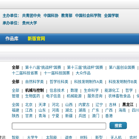
主办单位：
共青团中央
中国科协
教育部
中国社会科学院
全国学联
承办单位：
贵州大学
作品库
新版官网
全部
|
第十八届“挑战杯”国赛
|
第十三届“挑战杯”国赛
|
第八届创业国赛
|
十二届科技省赛
|
十一届科技国赛
|
大众作品
全部
|
自然科学类
|
哲学社科类
|
科技发明制作A类
|
科技发明制作B类
全部
|
机械与控制
|
信息技术
|
数理
|
生命科学
|
能源化工
|
哲学
|
管理
|
生物医药
|
电子信息
|
机械能源
|
服务咨询
|
农林畜牧食品
|
全国
|
北京
|
天津
|
河北
|
山西
|
内蒙古
|
辽宁
|
吉林
|
黑龙江
|
福建
|
江西
|
山东
|
河南
|
湖北
|
湖南
|
广东
|
广西
|
海南
|
四
陕西
|
甘肃
|
青海
|
宁夏
|
新疆
|
兵团
|
澳门
|
香港
词:
智能
|
大学生
|
太阳能
|
调查
|
材料
|
新型
|
无人机
|
农村