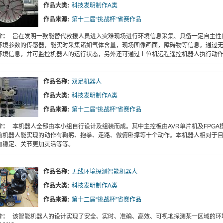
作品大类:
科技发明制作A类
作品来源:
第十二届“挑战杯”省赛作品
介：
旨在发明一款能替代救援人员进入灾难现场进行环境信息采集、具备一定自主性
环境参数的传感器，能实时采集诸如气体含量，现场图像画面，障碍物等信息。通过
环境信息，并可监控机器人的运行状态，另外还可通过上位机远程遥控机器人执行动
作品名称:
双足机器人
作品大类:
科技发明制作A类
作品来源:
第十二届“挑战杯”省赛作品
介：
本机器人全部由本小组自行设计及组装而成。其中主控板由AVR单片机及FPG
前机器人能实现的动作有鞠躬、抱拳、走路、做俯卧撑等十个动作。本机器人相对于
加稳定、关节更加灵活等等。
作品名称:
无线环境探测智能机器人
作品大类:
科技发明制作A类
作品来源:
第十二届“挑战杯”省赛作品
介：
该智能机器人的设计实现了安全、实时、准确、高效、可视地探测某一区域的环