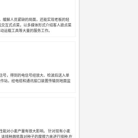
，缓解人员紧缺的局面，还能实现老板的轻
机交互式点菜，以多媒体形式介绍客人欲点菜
自动运载工具等大量的服务工作。
信号，得到的电信号经放大、检波后送入单
工作站，经电缆和通讯接口装置传输到地面监
性能对小麦产量有很大影响。 针对现有小麦
。该排种器依靠对种子的摩擦力来进行排种,在