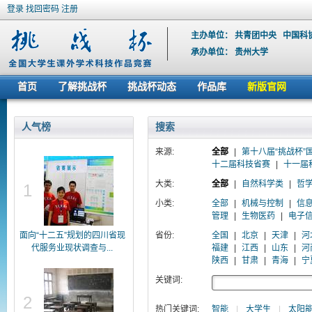
登录
找回密码
注册
主办单位：
共青团中央
中国科
承办单位：
贵州大学
首页
了解挑战杯
挑战杯动态
作品库
新版官网
人气榜
搜索
来源:
全部
|
第十八届“挑战杯”
十二届科技省赛
|
十一届
大类:
全部
|
自然科学类
|
哲
1
小类:
全部
|
机械与控制
|
信
管理
|
生物医药
|
电子
面向“十二五”规划的四川省现
省份:
全国
|
北京
|
天津
|
河
代服务业现状调查与...
福建
|
江西
|
山东
|
河
陕西
|
甘肃
|
青海
|
宁
关键词:
2
热门关键词:
智能
|
大学生
|
太阳