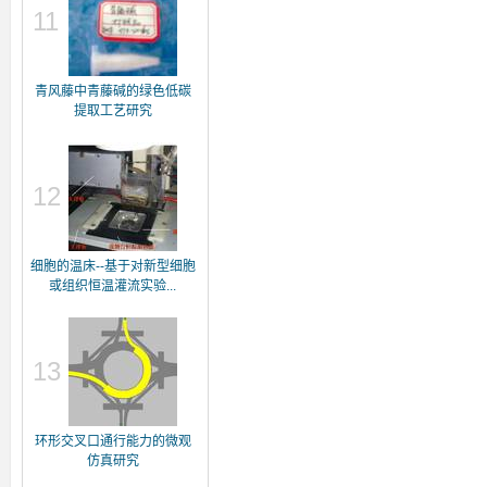
11
青风藤中青藤碱的绿色低碳
提取工艺研究
12
细胞的温床--基于对新型细胞
或组织恒温灌流实验...
13
环形交叉口通行能力的微观
仿真研究