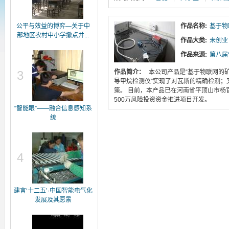
公平与效益的博弈—关于中
作品名称:
基于物
部地区农村中小学撤点并...
作品大类:
未创业
作品来源:
第八届
3
作品简介：
本公司产品是“基于物联网的
导甲烷检测仪”实现了对瓦斯的精确检测；
策。 目前，本产品已在河南省平顶山市
500万风险投资资金推进项目开发。
“智能眼”——融合信息感知系
统
4
建言‘十二五’·中国智能电气化
发展及其愿景