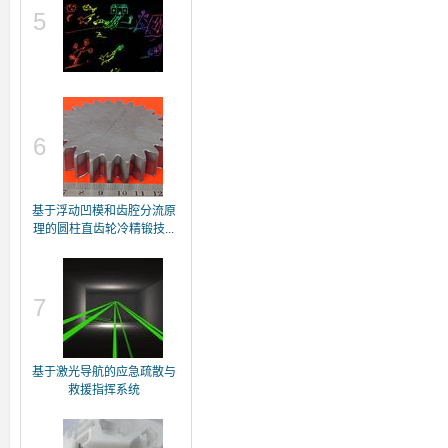
5
6
基于浮动凹模和齿腔分流原
理的圆柱直齿轮冷精锻技...
7
基于激光导航的应急疏散与
救援指挥系统