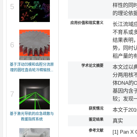
样性的同
5
的理论依
应用价值和现实意义
长江流域
不育系或
结果表明
6
势，同时
稻产量的
基于浮动凹模和齿腔分流原
学术论文摘要
本文过以
理的圆柱直齿轮冷精锻技...
分两用核
体DNA的O
基因内含子
7
较；发现一部
获奖情况
本文于20
基于激光导航的应急疏散与
救援指挥系统
鉴定结果
真实
参考文献
[1] P