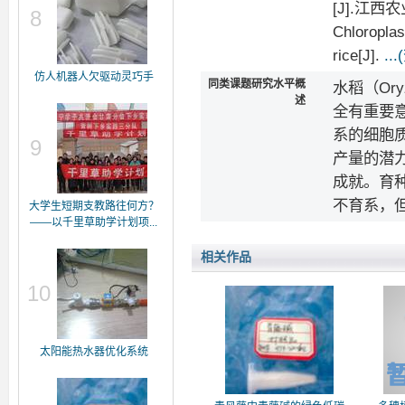
[J].江西农业科
8
Chloroplas
rice[J].
..
仿人机器人欠驱动灵巧手
同类课题研究水平概
水稻（Or
述
全有重要
系的细胞
9
产量的潜
成就。育
不育系，
大学生短期支教路往何方？
——以千里草助学计划项...
相关作品
10
太阳能热水器优化系统