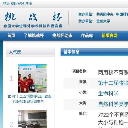
登录
找回密码
注册
主办单位：
共青团中央
中国科
承办单位：
贵州大学
首页
了解挑战杯
挑战杯动态
作品库
新版官网
基本信息
人气榜
项目名称：
两用核不育系
1
来源：
第十二届“挑
小类：
生命科学
面向“十二五”规划的四川省现
代服务业现状调查与...
大类：
自然科学类
简介：
对22个不育系
大小与籼稻一致
2