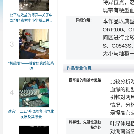
特异位点，
现带有粳型
公平与效益的博弈—关于中
详细介绍：
部地区农村中小学撤点并...
本作品以典
ORF100、O
间区进行比较
3
S、G0543S
大小与籼稻
“智能眼”——融合信息感知系
作品专业信息
统
撰写目的和基本思路
比较分析
血缘的籼
4
引物对两
情况，分
建言‘十二五’·中国智能电气化
是提高杂
发展及其愿景
科学性、先进性及独
叶绿体是
特之处
对湖南省