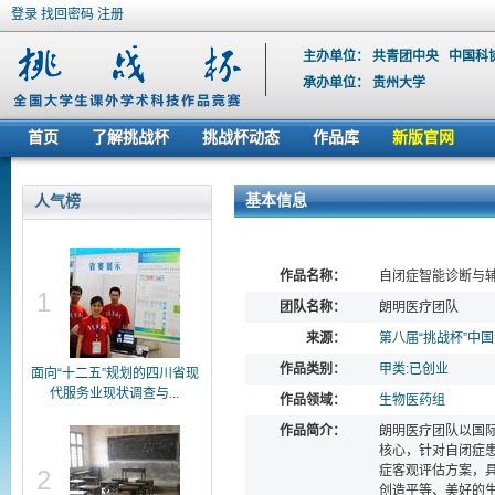
登录
找回密码
注册
主办单位：
共青团中央
中国科
承办单位：
贵州大学
首页
了解挑战杯
挑战杯动态
作品库
新版官网
基本信息
人气榜
作品名称：
自闭症智能诊断与
1
团队名称：
朗明医疗团队
来源：
第八届“挑战杯”中
作品类别：
甲类:已创业
面向“十二五”规划的四川省现
代服务业现状调查与...
作品领域：
生物医药组
作品简介：
朗明医疗团队以国
核心，针对自闭症
症客观评估方案，
2
创造平等、美好的