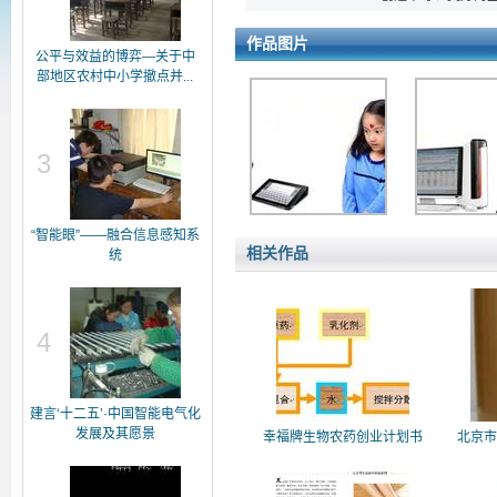
作品图片
公平与效益的博弈—关于中
部地区农村中小学撤点并...
3
“智能眼”——融合信息感知系
相关作品
统
4
建言‘十二五’·中国智能电气化
发展及其愿景
幸福牌生物农药创业计划书
北京