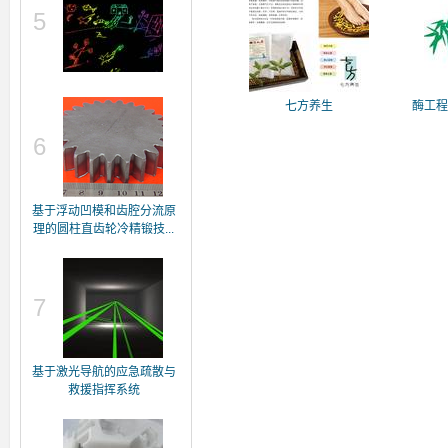
5
七方养生
酶工
6
基于浮动凹模和齿腔分流原
理的圆柱直齿轮冷精锻技...
7
基于激光导航的应急疏散与
救援指挥系统