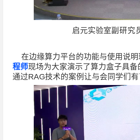
启元实验室
副研究
在边缘算力平台的功能与使用说明
程师
现场为大家演示了算力盒子具备
通过RAG技术的案例让与会同学们