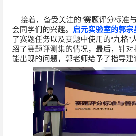
接着，备受关注的“赛题评分标准
会同学们的兴趣。
启元实验室的郭宗
了赛题任务以及赛题中使用的“九格”
绍了赛题评测集的情况，最后，针对
能出现的问题，郭老师给予了指导建