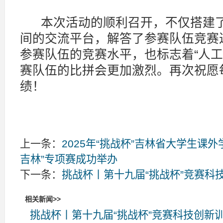
本次活动的顺利召开，不仅搭建了
间的交流平台，解答了参赛队伍竞赛
参赛队伍的竞赛水平，也标志着“人工
赛队伍的比拼会更加激烈。再次祝愿
绩！
上一条：
2025年“挑战杯”吉林省大学生课
吉林”专项赛成功举办
下一条：
挑战杯丨第十九届“挑战杯”竞赛科
相关新闻>>
挑战杯丨第十九届“挑战杯”竞赛科技创新