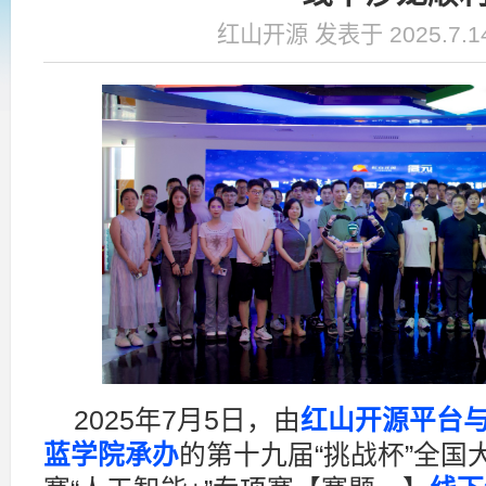
红山开源 发表于 2025.7.1
2025年7月5日，由
红山开源平台
蓝学院承办
的第十九届“挑战杯”全国