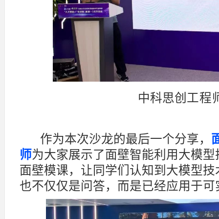
中科思创
工程
作为本次沙龙的最后一个分享，
师
为大家展示了面壁智能利用大模型
面壁模课，让同学们认知到大模型技
也不仅仅是问答，而是已经应用于可