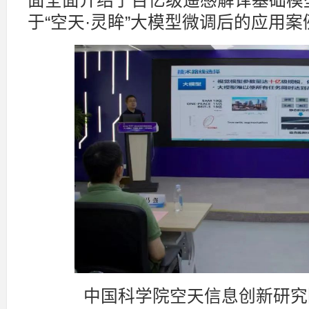
面全面介绍了百亿级遥感解译基础模型
于“空天·灵眸”大模型微调后的应用案
中国科学院空天信息创新研究